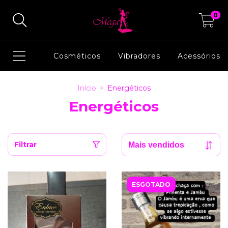
0
Cosméticos
Vibradores
Acessórios
Início
>
Energéticos
Energéticos
Filtrar
ESGOTADO